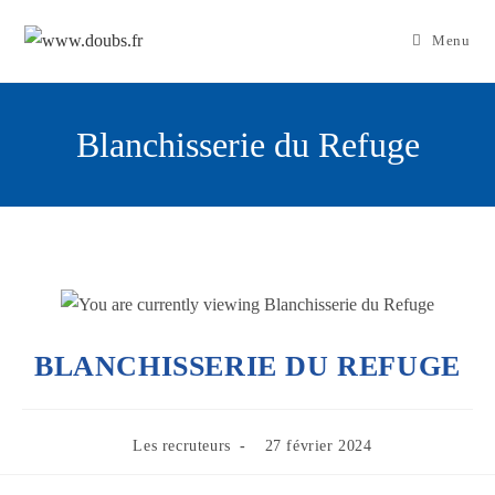
Skip
to
Menu
content
Blanchisserie du Refuge
BLANCHISSERIE DU REFUGE
Post
Publication
Les recruteurs
27 février 2024
category:
publiée :