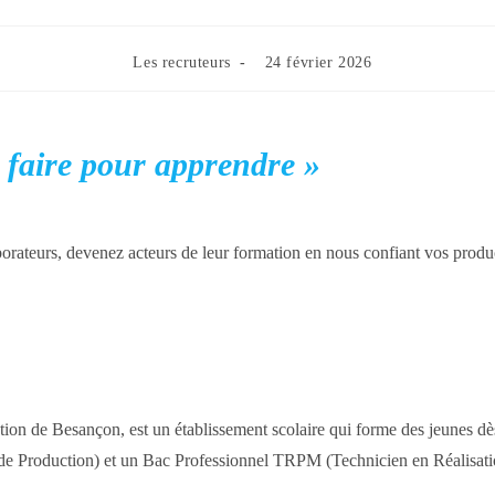
Post
Publication
Les recruteurs
24 février 2026
category:
publiée :
 faire pour apprendre »
aborateurs, devenez acteurs de leur formation en nous confiant vos produ
ion de Besançon, est un établissement scolaire qui forme des jeunes dès
de Production) et un Bac Professionnel TRPM (Technicien en Réalisati