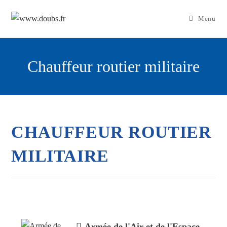
Skip
to
Menu
content
Chauffeur routier militaire
CHAUFFEUR ROUTIER
MILITAIRE
Armée de l'Air et de l'Espace