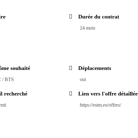
ire
Durée du contrat
24 mois
ôme souhaité
Déplacements
 / BTS
oui
il recherché
Lien vers l'offre détaillée
enti
https://estm.eu/offres/