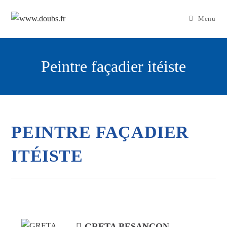
Skip
to
Menu
content
Peintre façadier itéiste
PEINTRE FAÇADIER
ITÉISTE
GRETA BESANCON