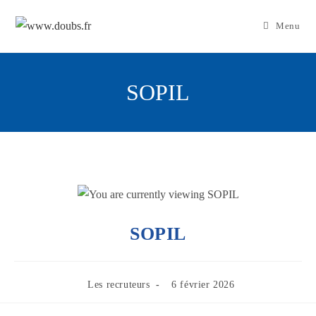
Skip
to
Menu
content
SOPIL
SOPIL
Post
Publication
Les recruteurs
6 février 2026
category:
publiée :