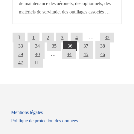
de maintenance des aéronefs, des optionnels, des
matériels de servitude, des outillages associés …
1
2
3
4
…
32
33
34
35
36
37
38
39
40
…
44
45
46
47
Mentions légales
Politique de protection des données